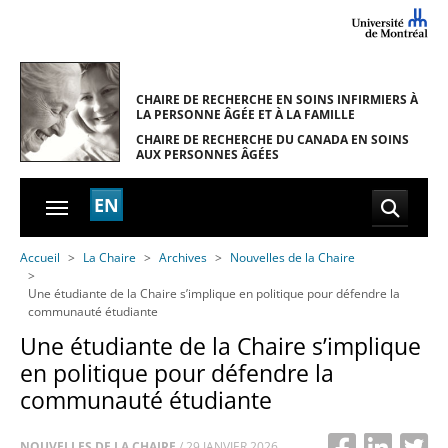
Skip to main navigation
Skip to main content
Skip to page footer
CHAIRE DE RECHERCHE EN SOINS INFIRMIERS
À
LA PERSONNE ÂGÉE ET À LA FAMILLE
CHAIRE DE RECHERCHE DU CANADA
EN SOINS
AUX PERSONNES ÂGÉES
EN
You are here:
Accueil
La Chaire
Archives
Nouvelles de la Chaire
Une étudiante de la Chaire s’implique en politique pour défendre la
communauté étudiante
Une étudiante de la Chaire s’implique
en politique pour défendre la
communauté étudiante
NOUVELLES DE LA CHAIRE
/
29 JANVIER 2026