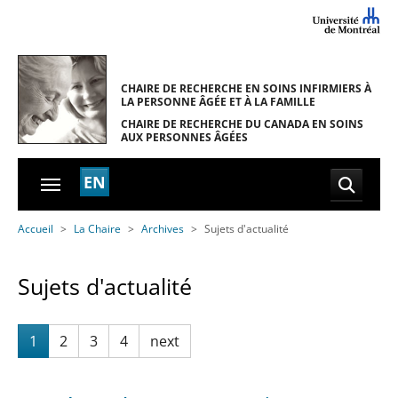
Skip to main navigation
Skip to main content
Skip to page footer
CHAIRE DE RECHERCHE EN SOINS INFIRMIERS
À
LA PERSONNE ÂGÉE ET À LA FAMILLE
CHAIRE DE RECHERCHE DU CANADA
EN SOINS
AUX PERSONNES ÂGÉES
EN
You are here:
Accueil
La Chaire
Archives
Sujets d'actualité
Sujets d'actualité
1
2
3
4
next