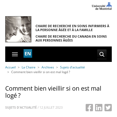
Skip to main navigation
Skip to main content
Skip to page footer
CHAIRE DE RECHERCHE EN SOINS INFIRMIERS
À
LA PERSONNE ÂGÉE ET À LA FAMILLE
CHAIRE DE RECHERCHE DU CANADA
EN SOINS
AUX PERSONNES ÂGÉES
EN
You are here:
Accueil
La Chaire
Archives
Sujets d'actualité
Comment bien vieillir si on est mal logé ?
Comment bien vieillir si on est mal
logé ?
SUJETS D'ACTUALITÉ
/
12 JUILLET 2023