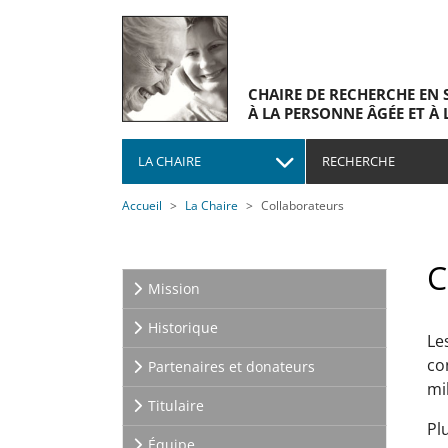
Skip to main navigation
Skip to main content
Skip to page footer
CHAIRE DE RECHERCHE EN 
À LA PERSONNE ÂGÉE ET À 
LA CHAIRE
RECHERCHE
You are here:
Accueil
La Chaire
Collaborateurs
C
Mission
Historique
Le
co
Partenaires et donateurs
mi
Titulaire
Pl
Équipe