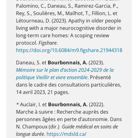
Palomino, C., Daneau, S., Ramirez-Garcia, P.,
Rey, S., Soulières, M., Mailhot, T., Fillion, L. et
Létourneau, D. (2023). Apathy in older people
living with a major neurocognitive disorder in
long-term care homes: A scoping review
protocol.
Figshare
.
https://doi.org/10.6084/m9.figshare.21944318
Daneau, S. et
Bourbonnais, A.
(2023).
Mémoire sur le plan d’action 2024-2029 de la
politique Vieillir et vivre ensemble
. Présenté
dans le cadre des consultations particulières,
14 avril 2023, 21 pages.
*
Auclair, I. et
Bourbonnais, A.
(2022).
Marche à suivre : Recherche auprès des
personnes âgées en perte d’autonomie. Dans
N. Champoux (dir.)
Guide médical en soins de
longue durée.
https://mdsld.ca/