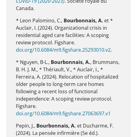
COVID-19 (2020-2023)
. Société royale du
Canada.
* Leon Palomino, C.,
Bourbonnais, A.
et *
Auclair, I. (2024). Organizational crisis in
residential aged care facilities: A scoping
review protocol. Figshare.
doi.org/10.6084/m9.figshare.25293010.v2
.
* Nguyen, B-L.,
Bourbonnais, A.
, Brummans,
B. H. J. M., * Thériault, V., * Auclair, I., *
Ferreira, A. (2024). Relocation of hospitalized
older people to long-term care homes
following a recent loss of functional
independence: A scoping review protocol.
Figshare.
doi.org/10.6084/m9.figshare.27063697.v1
Pepin, J.,
Bourbonnais, A.
et Ducharme, F.
(2024). La pensée infirmière (5e éd.).