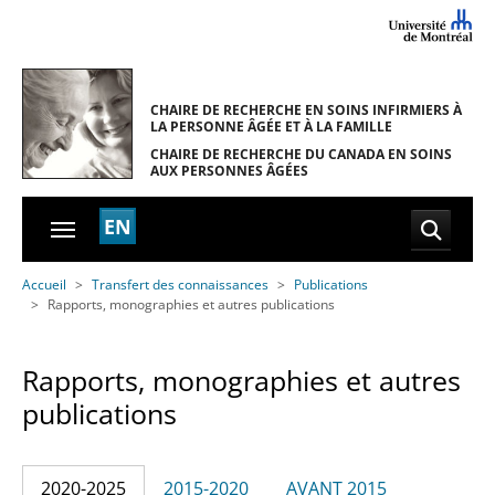
Skip to main navigation
Skip to main content
Skip to page footer
CHAIRE DE RECHERCHE EN SOINS INFIRMIERS
À
LA PERSONNE ÂGÉE ET À LA FAMILLE
CHAIRE DE RECHERCHE DU CANADA
EN SOINS
AUX PERSONNES ÂGÉES
EN
You are here:
Accueil
Transfert des connaissances
Publications
Rapports, monographies et autres publications
Rapports, monographies et autres
publications
2020-2025
2015-2020
AVANT 2015