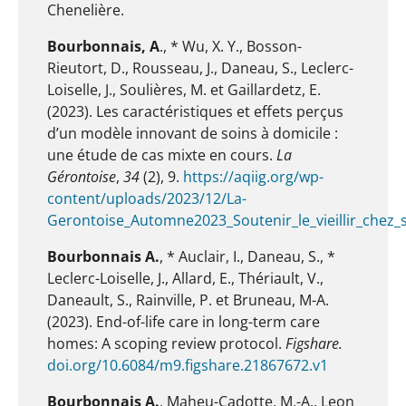
Chenelière.
Bourbonnais, A
., * Wu, X. Y., Bosson-
Rieutort, D., Rousseau, J., Daneau, S., Leclerc-
Loiselle, J., Soulières, M. et Gaillardetz, E.
(2023). Les caractéristiques et effets perçus
d’un modèle innovant de soins à domicile :
une étude de cas mixte en cours.
La
Gérontoise
,
34
(2), 9.
https://aqiig.org/wp-
content/uploads/2023/12/La-
Gerontoise_Automne2023_Soutenir_le_vieillir_chez_s
Bourbonnais A.
, * Auclair, I., Daneau, S., *
Leclerc-Loiselle, J., Allard, E., Thériault, V.,
Daneault, S., Rainville, P. et Bruneau, M-A.
(2023). End-of-life care in long-term care
homes: A scoping review protocol.
Figshare.
doi.org/10.6084/m9.figshare.21867672.v1
Bourbonnais A.
, Maheu-Cadotte, M.-A., Leon