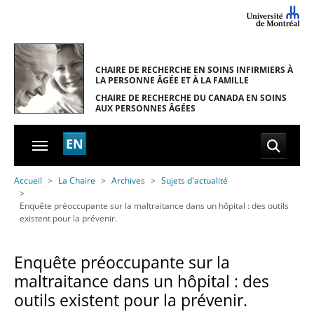
Skip to main navigation
Skip to main content
Skip to page footer
CHAIRE DE RECHERCHE EN SOINS INFIRMIERS
À
LA PERSONNE ÂGÉE ET À LA FAMILLE
CHAIRE DE RECHERCHE DU CANADA
EN SOINS
AUX PERSONNES ÂGÉES
EN
You are here:
Accueil
La Chaire
Archives
Sujets d'actualité
Enquête préoccupante sur la maltraitance dans un hôpital : des outils
existent pour la prévenir.
Enquête préoccupante sur la
maltraitance dans un hôpital : des
outils existent pour la prévenir.