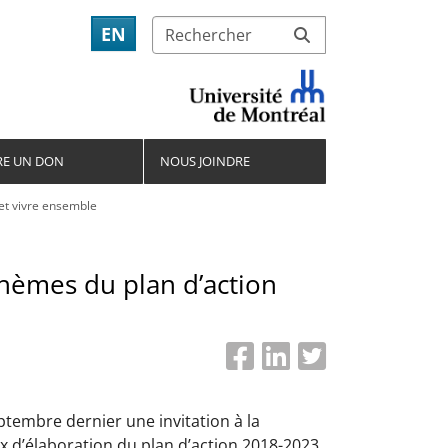
EN
RE UN DON
NOUS JOINDRE
 et vivre ensemble
thèmes du plan d’action
eptembre dernier une invitation à la
x d’élaboration du plan d’action 2018-2023,