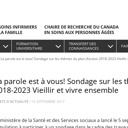
SOINS INFIRMIERS
CHAIRE DE RECHERCHE DU CANADA
LA FAMILLE
EN SOINS AUX PERSONNES ÂGÉES
FORMATION
TRANSFERT DES
FAI
UNIVERSITAIRE
CONNAISSANCES
La parole est à vous! Sondage sur les thèmes du plan d’action 2018-2023 Vieillir
a parole est à vous! Sondage sur les 
018-2023 Vieillir et vivre ensemble
ETS D'ACTUALITÉ
/
15 SEPTEMBRE 2017
 ministère de la Santé et des Services sociaux a lancé le 5 s
pulation à participer à un sondage dans le cadre des travau