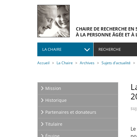
Skip to main navigation
Skip to main content
Skip to page footer
CHAIRE DE RECHERCHE EN 
À LA PERSONNE ÂGÉE ET À 
LA CHAIRE
RECHERCHE
You are here:
Accueil
La Chaire
Archives
Sujets d'actualité
L
Mission
2
Historique
SUJ
Partenaires et donateurs
Titulaire
Le
po
Équipe