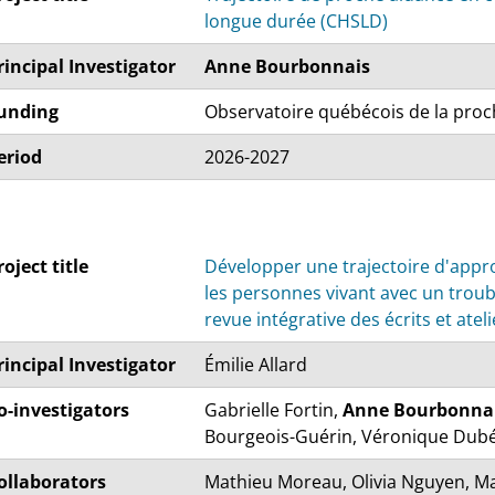
longue durée (CHSLD)
rincipal Investigator
Anne Bourbonnais
unding
Observatoire québécois de la proc
eriod
2026-2027
roject title
Développer une trajectoire d'appro
les personnes vivant avec un troub
revue intégrative des écrits et atel
rincipal Investigator
Émilie Allard
o-investigators
Gabrielle Fortin,
Anne Bourbonnai
Bourgeois-Guérin, Véronique Dub
ollaborators
Mathieu Moreau, Olivia Nguyen, Ma