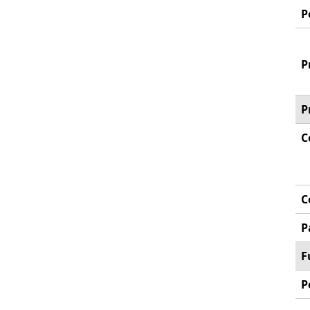
P
P
P
C
C
P
F
P