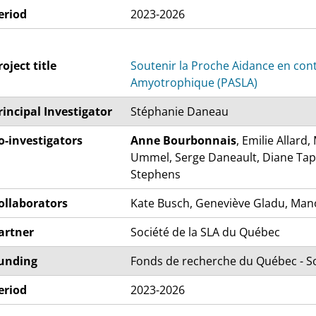
eriod
2023-2026
roject title
Soutenir la Proche Aidance e
Amyotrophique (PASLA)
rincipal Investigator
Stéphanie Daneau
o-investigators
Anne Bourbonnais
, Emilie Allard
Ummel, Serge Daneault, Diane Tapp
Stephens
ollaborators
Kate Busch, Geneviève Gladu, Man
artner
Société de la SLA du Québec
unding
Fonds de recherche du Québec - So
eriod
2023-2026