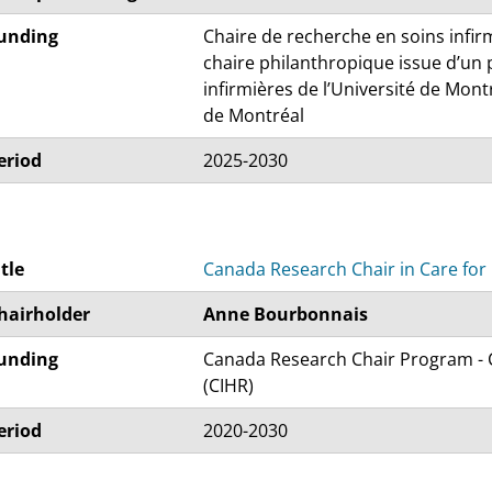
unding
Chaire de recherche en soins infirm
chaire philanthropique issue d’un p
infirmières de l’Université de Montré
de Montréal
eriod
2025-2030
itle
Canada Research Chair in Care for
hairholder
Anne Bourbonnais
unding
Canada Research Chair Program - C
(CIHR)
eriod
2020-2030