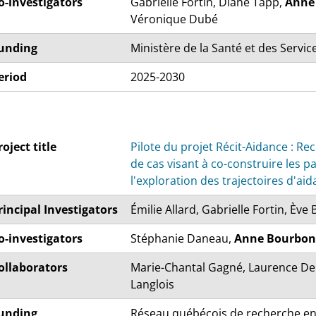
o-investigators
Gabrielle Fortin, Diane Tapp,
Anne
Véronique Dubé
unding
Ministère de la Santé et des Servic
eriod
2025-2030
roject title
Pilote du projet Récit-Aidance : Re
de cas visant à co-construire les pa
l'exploration des trajectoires d'ai
rincipal Investigators
Émilie Allard, Gabrielle Fortin, Ève
o-investigators
Stéphanie Daneau,
Anne Bourbon
ollaborators
Marie-Chantal Gagné, Laurence De V
Langlois
unding
Réseau québécois de recherche en so