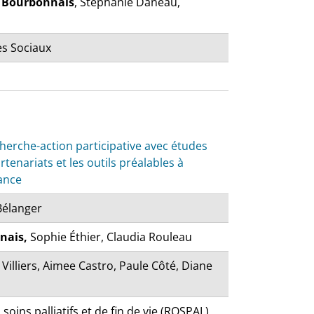
 Bourbonnais
, Stéphanie Daneau,
es Sociaux
cherche-action participative avec études
rtenariats et les outils préalables à
dance
 Bélanger
nais,
Sophie Éthier, Claudia Rouleau
illiers, Aimee Castro, Paule Côté, Diane
ins palliatifs et de fin de vie (RQSPAL)