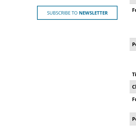
F
SUBSCRIBE TO
NEWSLETTER
P
T
C
F
P