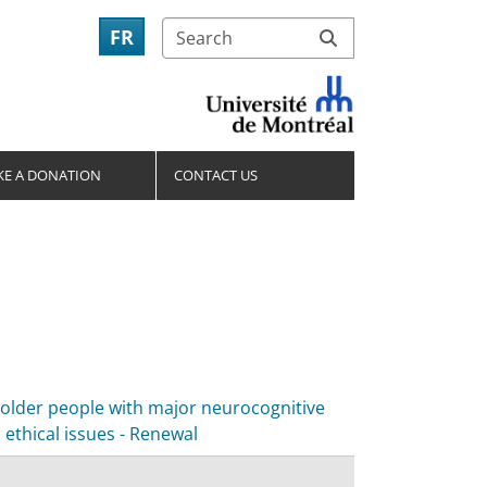
FR
E A DONATION
CONTACT US
 older people with major neurocognitive
d ethical issues - Renewal