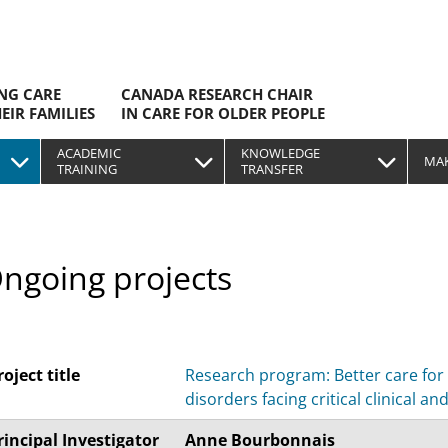
ING CARE
CANADA RESEARCH CHAIR
EIR FAMILIES
IN CARE FOR OLDER PEOPLE
ACADEMIC
KNOWLEDGE
MAK
TRAINING
TRANSFER
ngoing projects
roject title
Research program: Better care for
disorders facing critical clinical an
rincipal Investigator
Anne Bourbonnais