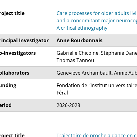
roject title
Care processes for older adults liv
and a concomitant major neurocogn
A critical ethnography
rincipal Investigator
Anne Bourbonnais
o-investigators
Gabrielle Chicoine, Stéphanie Dan
Thomas Tannou
ollaborators
Geneviève Archambault, Annie Aubé
unding
Fondation de l’Institut universitai
Féral
eriod
2026-2028
roject title
Trajectoire de proche aidance en 