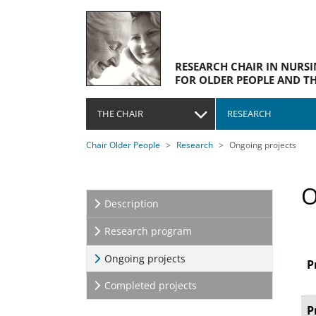
Skip to main navigation
Skip to main content
Skip to page footer
RESEARCH CHAIR IN NURS
FOR OLDER PEOPLE AND TH
THE CHAIR
RESEARCH
You are here:
Chair Older People
Research
Ongoing projects
O
Description
Research program
(current)
Ongoing projects
P
Completed projects
P